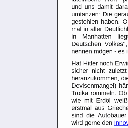
und uns damit darau
umtanzen: Die gerau
gestohlen haben. Od
mal in aller Deutlic
in Manhatten lie
Deutschen Volkes"
nennen mögen - es i
Hat Hitler noch Erw
sicher nicht zulet
heranzukommen, die
Devisenmangel) händ
Troika rommeln. Ob 
wie mit Erdöl wei
erstmal aus Griech
sind die Autobauer
wird gerne den
Inno