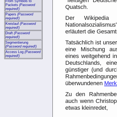
"fleißigen Deutsch
From Symbols to
Packets
(Password
Quatsch.
required!)
Papers
(Password
Der Wikipedia 
required!)
Nationalsozialism
Kreislauf
(Password
required!)
erläutert die Gesamt
Draft
(Password
required!)
Tatsächlich ist unse
Segmentierung
(Password required!)
eine Mischung au
Access Log
(Password
eines weitgehend in
required!)
Deutschlands, ei
günstiger (und durc
Rahmenbedingung
überwundenen
Merk
Zu den Rahmenbed
auch wenn Christo
etwas kleinredet,