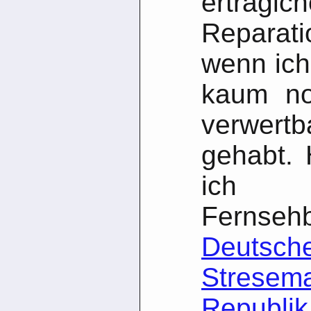
erträglc
Reparati
wenn ich 
kaum no
verwer
gehabt. 
ich
Ferns
Deutsch
Strese
Republik