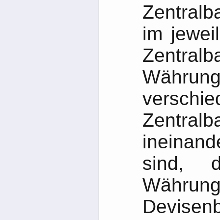
Zentral
im jewei
Zentralba
Währun
verschie
Zentra
ineinan
sind, 
Währ
Devise