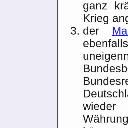
ganz krä
Krieg an
der
Mar
ebenf
uneigen
Bundes
Bundesre
Deuts
wiede
Währun