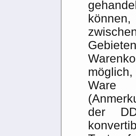
gehan
können,
zwisc
Gebiet
Warenko
möglich
Ware 
(Anmerk
der DD
konverti