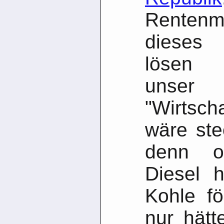
Rente
dieses 
lösen 
unser
"Wirtsch
wäre ste
denn o
Diesel 
Kohle f
nur hät