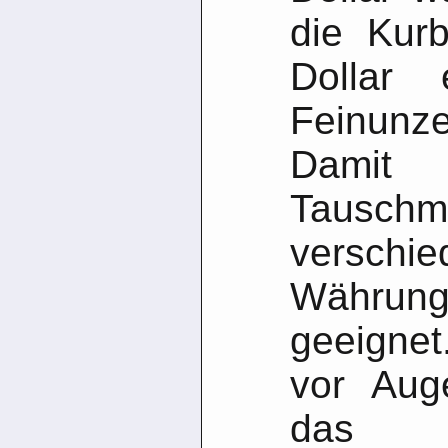
die Kur
Dollar 
Feinunze
Damit 
Tauschm
verschi
Währung
geeigne
vor Aug
das G