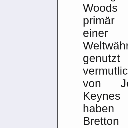
Woods i
primär 
einer
Weltwäh
genutz
vermutl
von J
Keynes 
haben
Bretton