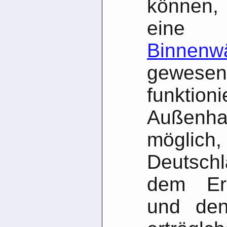
können,
ein
Binnenw
gewe
funktioni
Außenha
mögl
Deutsch
dem Ers
und den 