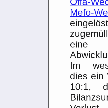
Öffa-We
Mefo-We
eingelö
zugemüll
eine 
Abwicklu
Im wes
dies ein
10:1, 
Bilanzs
Verlust