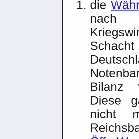
die
Währ
na
Kriegsw
Schach
Deuts
Notenba
Bilanz 
Diese g
nicht 
Reichsb