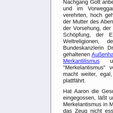
Nachgang Gott anbe
und im Vorweggan
verehrten, hoch geh
der Mutter des Abend
der Vorsehung, der 
Schöpfung, der Erf
Weltreligionen,
Bundeskanzlerin D
gehaltenen
Außenha
Merkantilismus
uns
"Merkelantismus" v
macht weiter, egal
plattfährt.
Hat Aaron die Ges
eingegossen, läßt 
Merkelantismus in M
das Zeug nicht ess