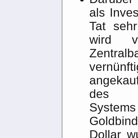
als Inves
Tat sehr
wird v
Zentr
vernünft
angekau
des Br
Syste
Goldbi
Dollar w