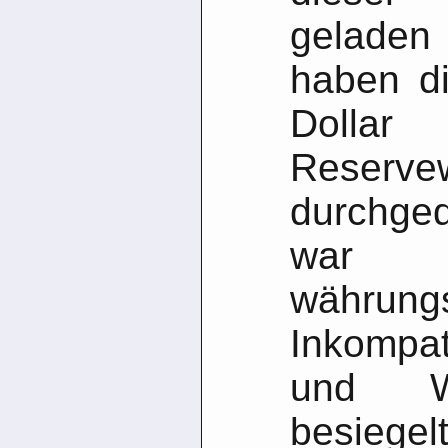
geladen
haben d
Dol
Reserve
durchge
wa
währung
Inkompat
und We
besieg