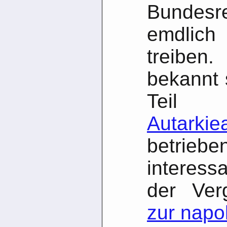
Bundesr
emdlich
treiben. 
bekannt 
T
Autarkie
betri
interessa
der Ver
zur napo