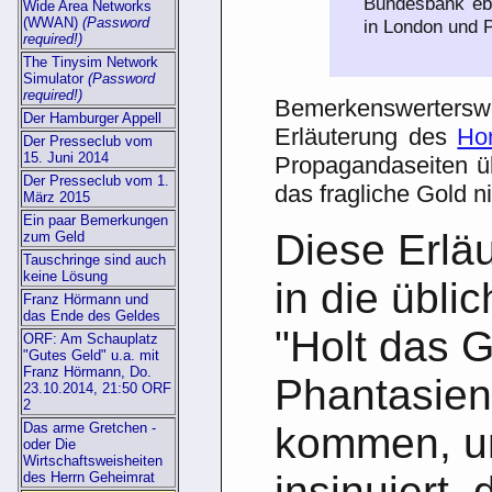
Bundesbank eb
Wide Area Networks
(WWAN)
(Password
in London und P
required!)
The Tinysim Network
Simulator
(Password
required!)
Bemerkenswerterswe
Der Hamburger Appell
Erläuterung des
Ho
Der Presseclub vom
15. Juni 2014
Propagandaseiten üb
Der Presseclub vom 1.
das fragliche Gold n
März 2015
Ein paar Bemerkungen
Diese Erläu
zum Geld
Tauschringe sind auch
keine Lösung
in die übli
Franz Hörmann und
das Ende des Geldes
"Holt das G
ORF: Am Schauplatz
"Gutes Geld" u.a. mit
Franz Hörmann, Do.
Phantasien
23.10.2014, 21:50 ORF
2
Das arme Gretchen -
kommen, u
oder Die
Wirtschaftsweisheiten
insinuiert,
des Herrn Geheimrat