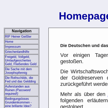
Homepage
Navigation
RIP Heiner Geißler
Home
Die Deutschen und das
Impressum
Griechenlandhilfe
Vor einigen Tage
Freigeld, Vollgeld,
gestoßen.
Umlaufgesichertes
Geld, Fließendes Geld
Die Sache mit dem
Die Wirtschaftswoch
Josephspfennig
der Goldreserven
Die Rothschilds, die
Fed und das Geldding
zurückgeführt werden
Auferstanden aus
Ruinen
(Password
Mehr als über den
required!)
Bedingungsloses
folgenden erläute
Grundeinkommen -
gestolpert.
eine brillante Idee?