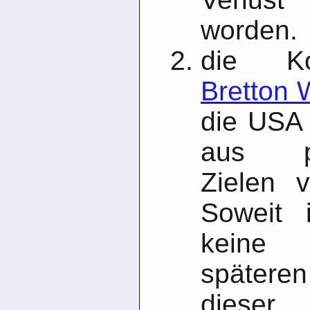
worden.
die Ko
Bretton
die USA 
aus phi
Zielen v
Soweit 
keine
spätere
diese