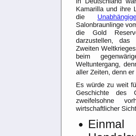
in Deutschland wa
Kamarilla und ihre L
die
Unabhängig
Salonbraunlinge v
die Gold Reser
darzustellen, da
Zweiten Weltkrieges
beim gegenwäri
Weltuntergang, denn
aller Zeiten, denn er i
Es würde zu weit fü
Geschichte des G
zweifelsohne v
wirtschaftlicher Sic
Einma