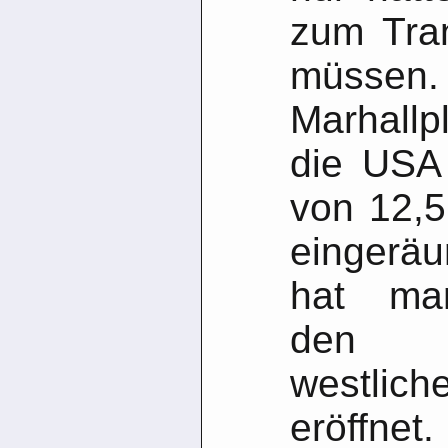
zum Tra
müssen.
Marhall
die USA 
von 12,5
eingerä
hat ma
den Z
westlic
eröf