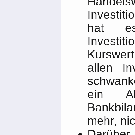
Hande
Investiti
hat e
Investit
Kurswer
allen Inv
schwanke
ein Ak
Bankbi
mehr, nic
Darüber 