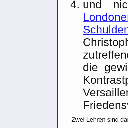
und nic
Londone
Schulde
Chris
zutreffe
die gew
Kontras
Versaille
Friedensv
Zwei Lehren sind da