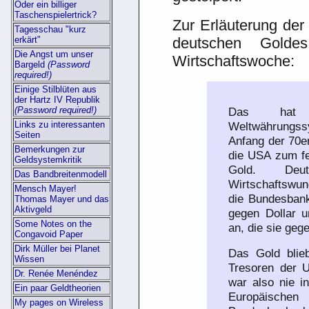
Oder ein billiger
Taschenspielertrick?
Zur Erläuterung der
Tagesschau "kurz
erkärt"
deutschen Golde
Die Angst um unser
Wirtschaftswoche:
Bargeld
(Password
required!)
Einige Stilblüten aus
der Hartz IV Republik
(Password required!)
Das hat 
Links zu interessanten
Weltwährungs
Seiten
Anfang der 70e
Bemerkungen zur
die USA zum fe
Geldsystemkritik
Gold. Deu
Das Bandbreitenmodell
Wirtschaftswu
Mensch Mayer!
die Bundesban
Thomas Mayer und das
Aktivgeld
gegen Dollar u
Some Notes on the
an, die sie geg
Congavoid Paper
Dirk Müller bei Planet
Das Gold blie
Wissen
Tresoren der 
Dr. Renée Menéndez
war also nie in
Ein paar Geldtheorien
Europäischen
My pages on Wireless