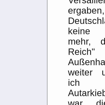
Versai
ergab
Deutsch
keine 
mehr, d
Reich"
Außenha
weiter 
ich a
Autarki
war di