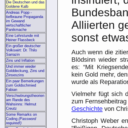
Die Deutschen und das
Goldene Kalb
Bundesban
Andreas Popp -
tiefbraune Propaganda
im Gewand
Alliierten 
wirtschaftlicher
Panikmache
sonst etwa
Eine Lehrstunde mit
Heiner Flassbeck
Ein großer deutscher
Volkswirt: Dr. Thilo
Auch wenn die ziti
Sarrazin
Blödsinn wieder st
Zins und Inflation
es: “Mit Kriegsend
Und immer wieder
Golddeckung, Zins und
kein Gold mehr, den
Zinseszins
wurde als Reparation
Ein paar Bemerkungen
zum Goldschmied
Fabian
Vielmehr fügt sich
Verschwörungstheorien
am Rande des
zum Fernsehbeitra
Wahsinns: Helmut
Geschichte
von Chri
Creutz
Some Remarks on
Coding
(Password
Christoph Weber ent
required!)