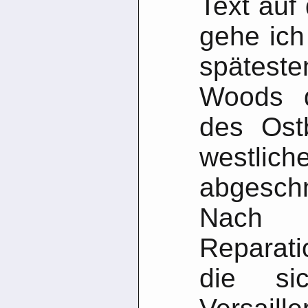
Text auf
gehe ich
späteste
Woods 
des Ost
westlic
abgesch
Na
Reparati
die s